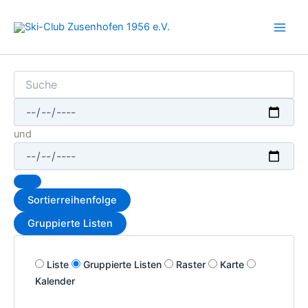
Zum
Inhalt
springen
Suche
Daten
und
Sortierreihenfolge
Gruppierte Listen
Anzeigetyp
Liste
Gruppierte Listen
Raster
Karte
für
Kalender
Suchergebnisse